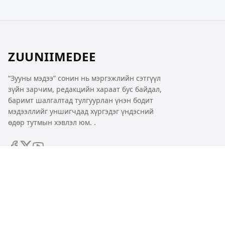
ZUUNIIMEDEE
“Зууны мэдээ” сонин нь мэргэжлийн сэтгүүл
зүйн зарчим, редакцийн хараат бус байдал,
баримт шалгалтад тулгуурлан үнэн бодит
мэдээллийг уншигчдад хүргэдэг үндэсний
өдөр тутмын хэвлэл юм. .
Нүүр
Бидний тухай
Бүтээгдэхүүн
Багц